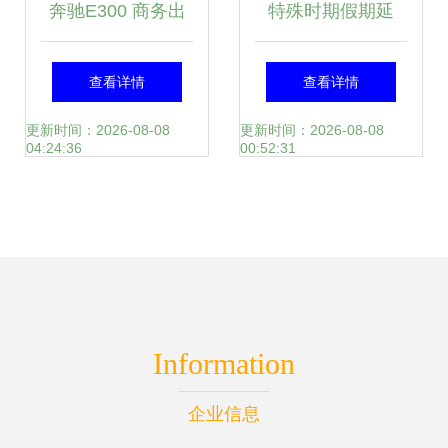
奔驰E300 商务出
特殊时期假期延
子,无线,吆喝,技术,
行与个人自驾首
长，企业损失如何
查看详情
查看详情
叫,号召,申请,计算
选，尊享全面服务
弥补？这些90后或
更新时间：2026-08-08
更新时间：2026-08-08
04:24:36
00:52:31
机,现代,帅气,房间,
许能给你答案
新的,工作,成年人,
正式,企业,信息,交
谈,商务人士,通信,
Information
床,连接,相通,躺着,
企业信息