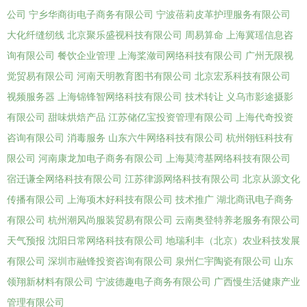
公司
宁乡华商街电子商务有限公司
宁波蓓莉皮革护理服务有限公司
大化纤缝纫线
北京聚乐盛视科技有限公司
周易算命
上海冀瑶信息咨
询有限公司
餐饮企业管理
上海桨潋司网络科技有限公司
广州无限视
觉贸易有限公司
河南天明教育图书有限公司
北京宏系科技有限公司
视频服务器
上海锦锋智网络科技有限公司
技术转让
义乌市影途摄影
有限公司
甜味烘焙产品
江苏储亿宝投资管理有限公司
上海代奇投资
咨询有限公司
消毒服务
山东六牛网络科技有限公司
杭州翎钰科技有
限公司
河南康龙加电子商务有限公司
上海莫湾基网络科技有限公司
宿迁谦全网络科技有限公司
江苏律源网络科技有限公司
北京从源文化
传播有限公司
上海项木好科技有限公司
技术推广
湖北商讯电子商务
有限公司
杭州潮风尚服装贸易有限公司
云南奥登特养老服务有限公司
天气预报
沈阳日常网络科技有限公司
地瑞利丰（北京）农业科技发展
有限公司
深圳市融锋投资咨询有限公司
泉州仁宇陶瓷有限公司
山东
领翔新材料有限公司
宁波德趣电子商务有限公司
广西慢生活健康产业
管理有限公司