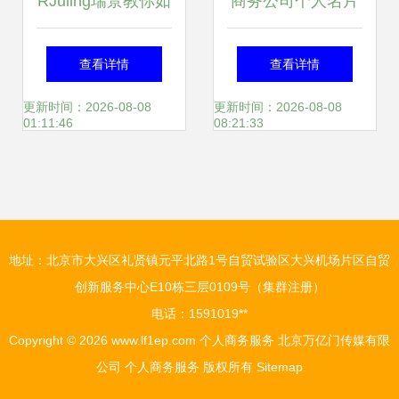
RJuiing瑞景教你如
商务公司个人名片
何选购和定做西服
设计模板图片——
查看详情
查看详情
个人商务服务的精
礼仪服务的视觉策
更新时间：2026-08-08
更新时间：2026-08-08
01:11:46
08:21:33
髓
略
地址：北京市大兴区礼贤镇元平北路1号自贸试验区大兴机场片区自贸
创新服务中心E10栋三层0109号（集群注册）
电话：1591019**
Copyright © 2026
www.lf1ep.com
个人商务服务
北京万亿门传媒有限
公司
个人商务服务
版权所有
Sitemap